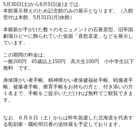
5月30日(土)から6月5日(金)までは、
本館展示替えのため記念館のみの展示となります。（入館
受付は本館、5月31日(月)休館）
本郷新が手がけた数々のモニュメントの石膏原型、旧帝国
劇場ロビーに飾られていた仮面「喜怒哀楽」などを展示し
ています。
この期間の料金は、
一般200円 65歳以上150円 高大生100円 小中学生以下
無料 です。
身体障がい者手帳、精神障がい者保健福祉手帳、戦傷者手
帳、被爆者手帳、療育手帳をお持ちの方と、付き添いの方
１名まで、手帳をご提示いただければ無料でご観覧できま
す。
なお、６月６日（土）からは昨年急逝した北海道を代表す
る彫刻家・國松明日香の追悼展を予定しております。